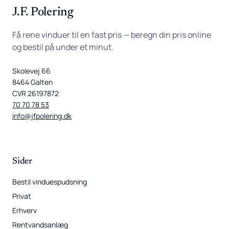
J.F. Polering
Få rene vinduer til en fast pris — beregn din pris online
og bestil på under et minut.
Skolevej 66
8464 Galten
CVR 26197872
70 70 78 53
info@jfpolering.dk
Sider
Bestil vinduespudsning
Privat
Erhverv
Rentvandsanlæg