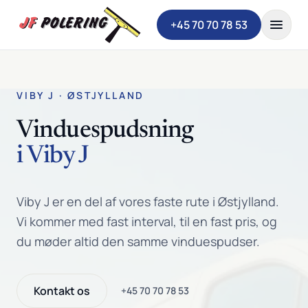
Spring til indhold
+45 70 70 78 53
VIBY J · ØSTJYLLAND
Vinduespudsning
i Viby J
Viby J er en del af vores faste rute i Østjylland.
Vi kommer med fast interval, til en fast pris, og
du møder altid den samme vinduespudser.
Kontakt os
+45 70 70 78 53