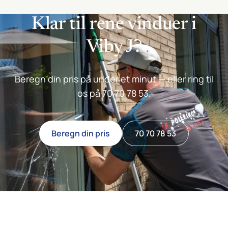
Klar til rene vinduer i
Viby J?
Beregn din pris på under et minut — eller ring til
os på 70 70 78 53.
Beregn din pris
70 70 78 53