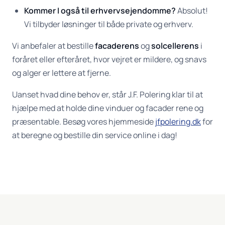
Kommer I også til erhvervsejendomme?
Absolut!
Vi tilbyder løsninger til både private og erhverv.
Vi anbefaler at bestille
facaderens
og
solcellerens
i
foråret eller efteråret, hvor vejret er mildere, og snavs
og alger er lettere at fjerne.
Uanset hvad dine behov er, står J.F. Polering klar til at
hjælpe med at holde dine vinduer og facader rene og
præsentable. Besøg vores hjemmeside
jfpolering.dk
for
at beregne og bestille din service online i dag!