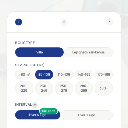
1
2
3
BOLIGTYPE
Villa
Lejlighed / rækkehus
STØRRELSE (M²)
< 80 m²
80–109
110–139
140–169
170–199
200–
230–
250–
280–
300+
229
249
279
299
INTERVAL
?
BILLIGST
Hver 4. uge
Hver 8. uge