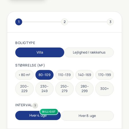
1
2
3
BOLIGTYPE
Villa
Lejlighed / rækkehus
STØRRELSE (M²)
< 80 m²
80–109
110–139
140–169
170–199
200–
230–
250–
280–
300+
229
249
279
299
INTERVAL
?
BILLIGST
Hver 4. uge
Hver 8. uge