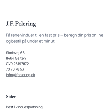
J.F. Polering
Få rene vinduer til en fast pris — beregn din pris online
og bestil på under et minut.
Skolevej 66
8464 Galten
CVR 26197872
70 70 78 53
info@jfpolering.dk
Sider
Bestil vinduespudsning