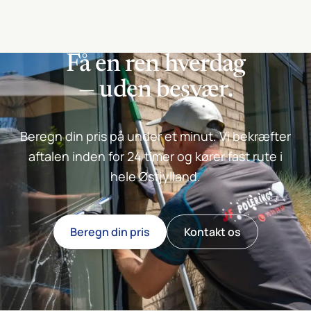
Få en ren hverdag
— uden besvær.
Beregn din pris på under et minut. Vi bekræfter
aftalen inden for 24 timer og kører fast rute i
hele Østjylland.
Beregn din pris
Kontakt os