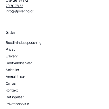
CVR 26197872
70 70 78 53
info@jfpolering.dk
Sider
Bestil vinduespudsning
Privat
Erhverv
Rentvandsanlæg
Solceller
Anmeldelser
Om os
Kontakt
Betingelser
Privatlivspolitik