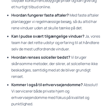
tilbyder konkurrencedygtige priser og kan give dig
et hurtigt tilbud online.
Hvordan fungerer faste aftaler?
Med faste aftaler
planlægger vi regelmæssige besøg, så du altid har
rene vinduer uden at skulle tænke på det.
Kan I pudse svært tilgængelige vinduer?
Ja, vores
team har det rette udstyr og erfaring til at håndtere
selv de mest udfordrende vinduer.
Hvordan renses solceller bedst?
Vi bruger
skånsomme metoder, der sikrer, at solcellerne ikke
beskadiges, samtidig med at de bliver grundigt
renset.
Kommer I også til erhvervsejendomme?
Absolut!
Vi servicerer både private hjem og
erhvervsejendomme med fokus på kvalitet og
punktlighed.