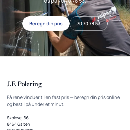
os på 70 70 78 53.
Beregn din pris
70 70 78 53
J.F. Polering
Få rene vinduer til en fast pris — beregn din pris online
og bestil på under et minut.
Skolevej 66
8464 Galten