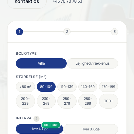
Kontakt os
+45 70 70 78 53
1
2
3
BOLIGTYPE
Villa
Lejlighed / rækkehus
STØRRELSE (M²)
< 80 m²
80–109
110–139
140–169
170–199
200–
230–
250–
280–
300+
229
249
279
299
INTERVAL
?
BILLIGST
Hver 4. uge
Hver 8. uge