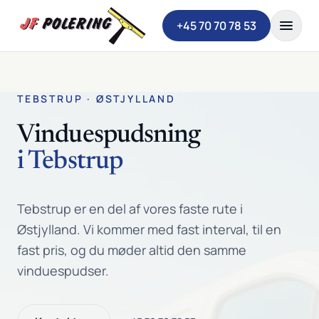
Spring til indhold
+45 70 70 78 53
TEBSTRUP · ØSTJYLLAND
Vinduespudsning
i Tebstrup
Tebstrup er en del af vores faste rute i
Østjylland. Vi kommer med fast interval, til en
fast pris, og du møder altid den samme
vinduespudser.