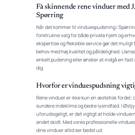
Få skinnende rene vinduer med J.F
Spørring
Når det kommer til vinduespudsning i Spørring,
foretrukne valg for både private hjem og erhve
ekspertise og fleksible service gør det mulig
behov med høj kvalitet og pålidelighed. Uanse
enkelt pudsning eller ønsker at indgå en fast af
dig.
Hvorfor er vinduespudsning vigti
Rene vinduer er ikke kun en æstetisk fordel; d
sundere indeklima og bedre lysindfald. I Østjy
uforudsigeligt, er det vigtigt at holde vinduern
andet skidt. Med vores professionelle vindues
dine vinduer altid ser bedst ud.