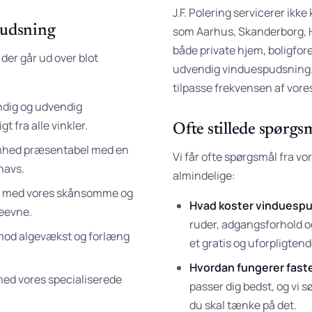
J.F. Polering servicerer ik
pudsning
som Aarhus, Skanderborg, H
både private hjem, boligfo
, der går ud over blot
udvendig vinduespudsning. V
tilpasse frekvensen af vore
ndig og udvendig
t fra alle vinkler.
Ofte stillede spørg
somhed præsentabel med en
Vi får ofte spørgsmål fra vo
navs.
almindelige:
ive med vores skånsomme og
Hvad koster vinduesp
deevne.
ruder, adgangsforhold og 
 mod algevækst og forlæng
et gratis og uforpligtend
Hvordan fungerer faste
n med vores specialiserede
passer dig bedst, og vi s
du skal tænke på det.