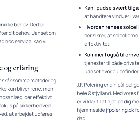
Kan I pudse svært tilg
at håndtere vinduer i va
 unikke behov. Derfor
Hvordan renses solcel
 efter dit behov. Uanset om
der sikrer, at solcellern
ad hoc service, kan vi
effektivitet.
Kommer I også til er
tjenester til både privat
 og erfaring
uanset hvor du befinder 
er skånsomme metoder og
J.F. Polering er din pålidel
ikke kun bliver rene, men
hele Østjylland. Med vores fo
andsanlæg, der effektivt
er vi klar til at hjælpe dig 
 fokus på sikkerhed ved
hjemmeside
jfpolering.dk
fo
ved, at arbejdet udføres
dag!