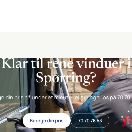
Klar til rene vinduer i
Spørring?
n din pris på under et minut — eller ring til os på 70 70 
Beregn din pris
70 70 78 53