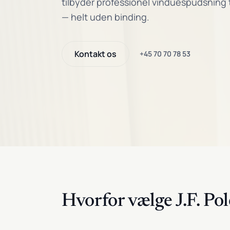
tilbyder professionel vinduespudsning ti
— helt uden binding.
Kontakt os
+45 70 70 78 53
Hvorfor vælge J.F. Pol