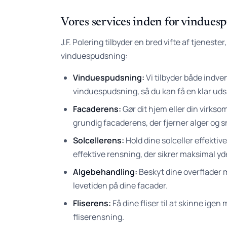
Vores services inden for vindues
J.F. Polering tilbyder en bred vifte af tjenester
vinduespudsning:
Vinduespudsning:
Vi tilbyder både indve
vinduespudsning, så du kan få en klar udsig
Facaderens:
Gør dit hjem eller din virk
grundig facaderens, der fjerner alger og s
Solcellerens:
Hold dine solceller effekt
effektive rensning, der sikrer maksimal y
Algebehandling:
Beskyt dine overflader
levetiden på dine facader.
Fliserens:
Få dine fliser til at skinne ige
fliserensning.