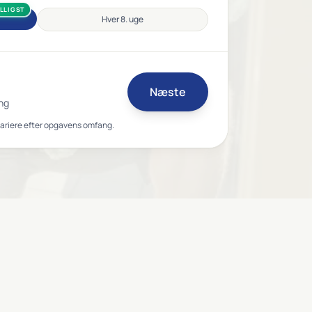
ILLIGST
Hver 8. uge
Næste
ng
variere efter opgavens omfang.