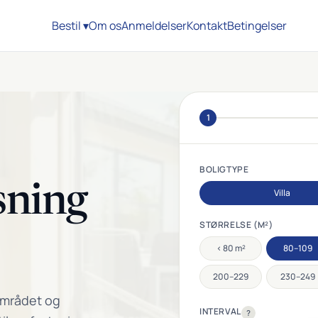
Bestil ▾
Om os
Anmeldelser
Kontakt
Betingelser
1
BOLIGTYPE
sning
Villa
STØRRELSE (M²)
< 80 m²
80–109
200–229
230–249
 området og
INTERVAL
?