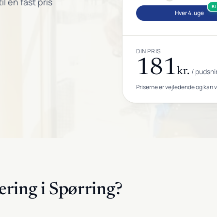
l en fast pris
B
Hver 4. uge
DIN PRIS
181
kr.
/ pudsni
Priserne er vejledende og kan 
ering i Spørring?