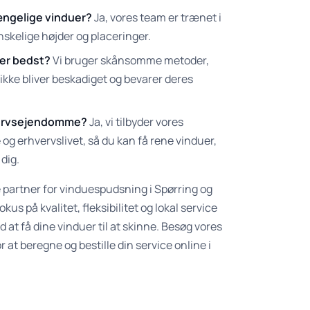
ængelige vinduer?
Ja, vores team er trænet i
nskelige højder og placeringer.
ler bedst?
Vi bruger skånsomme metoder,
e ikke bliver beskadiget og bevarer deres
hvervsejendomme?
Ja, vi tilbyder vores
e og erhvervslivet, så du kan få rene vinduer,
dig.
ige partner for vinduespudsning i Spørring og
kus på kvalitet, fleksibilitet og lokal service
med at få dine vinduer til at skinne. Besøg vores
r at beregne og bestille din service online i