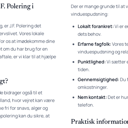
. Polering i
Der er mange grunde til at v
vinduespudsning:
 er J.F. Polering det
Lokalt forankret:
Vi er 
rvslivet. Vores lokale
dets behov.
t for os at imødekomme dine
Erfarne fagfolk:
Vores t
t om du har brug for en
vinduespudsning og rela
tale, er vi klar til at hjælpe
Punktlighed:
Vi sætter 
tiden.
Gennemsigtighed:
Du f
gt?
omkostninger.
e bidrager også til et
Nem kontakt:
Det er hur
lland, hvor vejret kan være
telefon.
e fri for snavs, alger og
polering kan du sikre, at
Praktisk informatio