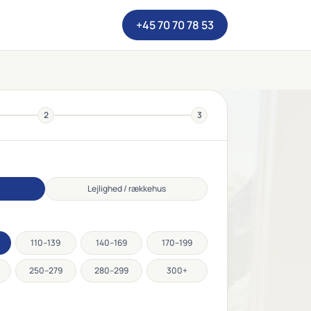
+45 70 70 78 53
2
3
Lejlighed / rækkehus
110–139
140–169
170–199
250–279
280–299
300+