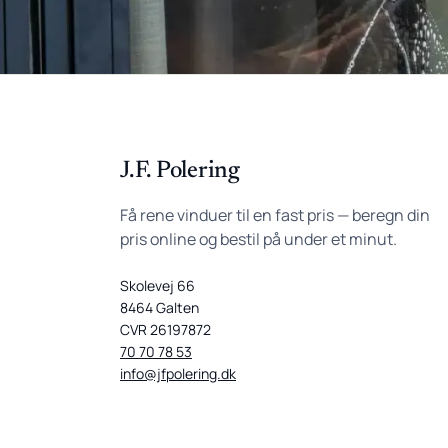
J.F. Polering
Få rene vinduer til en fast pris — beregn din
pris online og bestil på under et minut.
Skolevej 66
8464 Galten
CVR 26197872
70 70 78 53
info@jfpolering.dk