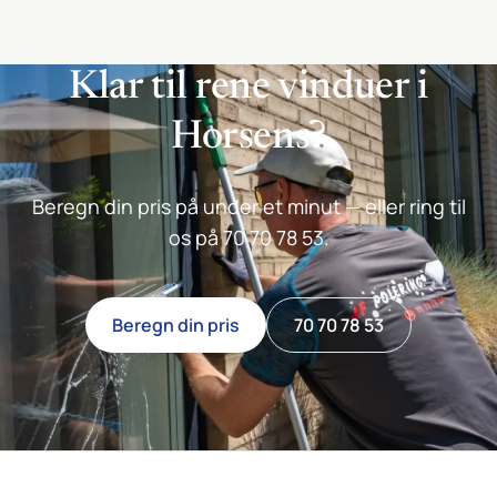
Klar til rene vinduer i
Horsens?
Beregn din pris på under et minut — eller ring til
os på 70 70 78 53.
Beregn din pris
70 70 78 53