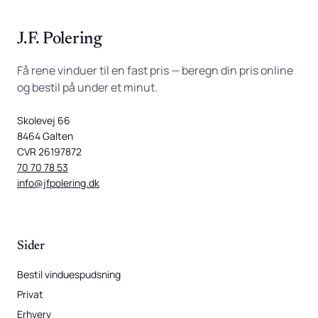
J.F. Polering
Få rene vinduer til en fast pris — beregn din pris online
og bestil på under et minut.
Skolevej 66
8464 Galten
CVR 26197872
70 70 78 53
info@jfpolering.dk
Sider
Bestil vinduespudsning
Privat
Erhverv