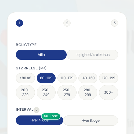
1
2
3
BOLIGTYPE
Villa
Lejlighed / rækkehus
STØRRELSE (M²)
< 80 m²
80–109
110–139
140–169
170–199
200–
230–
250–
280–
300+
229
249
279
299
INTERVAL
?
BILLIGST
Hver 4. uge
Hver 8. uge