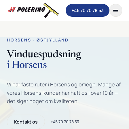
Spring til indhold
+45 70 70 78 53
HORSENS · ØSTJYLLAND
Vinduespudsning
i Horsens
Vi har faste ruter i Horsens og omegn. Mange af
vores Horsens-kunder har haft os i over 10 år —
det siger noget om kvaliteten.
Kontakt os
+45 70 70 78 53