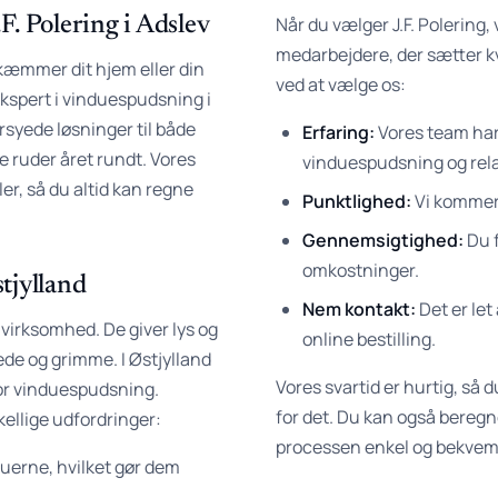
F. Polering i Adslev
Når du vælger J.F. Polering
medarbejdere, der sætter kv
skæmmer dit hjem eller din
ved at vælge os:
 ekspert i vinduespudsning i
rsyede løsninger til både
Erfaring:
Vores team har
e ruder året rundt. Vores
vinduespudsning og rela
aler, så du altid kan regne
Punktlighed:
Vi kommer t
Gennemsigtighed:
Du f
omkostninger.
tjylland
Nem kontakt:
Det er let 
n virksomhed. De giver lys og
online bestilling.
ede og grimme. I Østjylland
Vores svartid er hurtig, så 
for vinduespudsning.
for det. Du kan også beregne
ellige udfordringer:
processen enkel og bekvem
duerne, hvilket gør dem