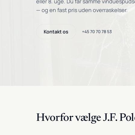
eller 8. uge. Du får samme vinduespuds
— og en fast pris uden overraskelser.
Kontakt os
+45 70 70 78 53
Hvorfor vælge J.F. Pol