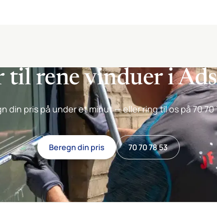
 til rene vinduer i Ad
n din pris på under et minut — eller ring til os på 70 70 
Beregn din pris
70 70 78 53