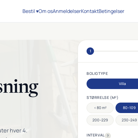
Bestil ▾
Om os
Anmeldelser
Kontakt
Betingelser
1
BOLIGTYPE
sning
Villa
STØRRELSE (M²)
< 80 m²
80–109
200–229
230–249
ter hver 4.
INTERVAL
?