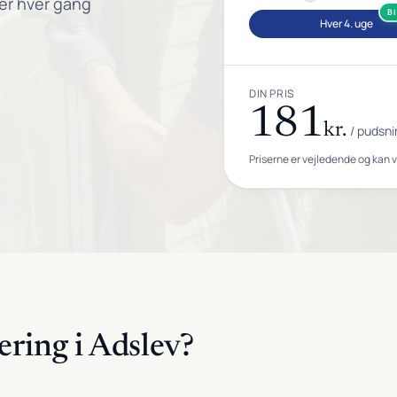
er hver gang
B
Hver 4. uge
DIN PRIS
181
kr.
/ pudsni
Priserne er vejledende og kan 
ering i Adslev?