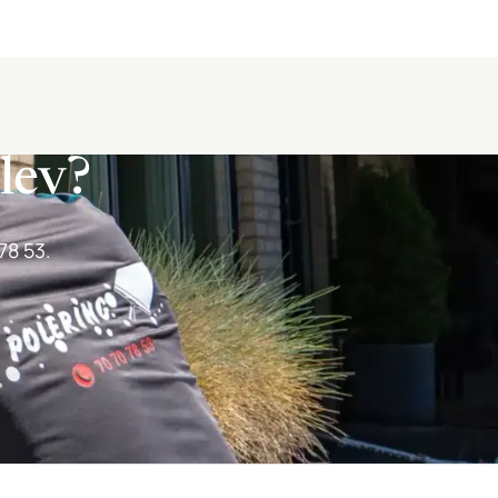
slev?
78 53.