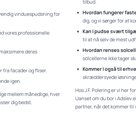
tilbud.
Hvordan fungerer faste
vendig vinduespudsning for
dig, og vi sørger for at ko
Kan I pudse svært tilg
ed vores professionelle
til at nå selv de mest ud
Hvordan renses solcel
t maksimere deres
solcellerne ikke tager s
Kommer I også til er
r fra facader og fliser.
skræddersyede løsninger 
ende igen.
Hos J.F. Polering er vi her fo
vælge mellem månedlige, hver
Uanset om du bor i Adslev el
asser dig bedst.
partner, når det kommer til