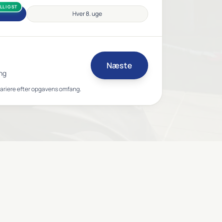
ILLIGST
Hver 8. uge
Næste
ng
variere efter opgavens omfang.