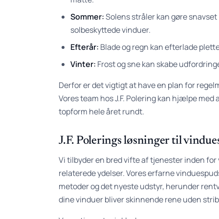
Sommer:
Solens stråler kan gøre snavset 
solbeskyttede vinduer.
Efterår:
Blade og regn kan efterlade plette
Vinter:
Frost og sne kan skabe udfordring
Derfor er det vigtigt at have en plan for re
Vores team hos J.F. Polering kan hjælpe med a
topform hele året rundt.
J.F. Polerings løsninger til vind
Vi tilbyder en bred vifte af tjenester inden f
relaterede ydelser. Vores erfarne vinduesp
metoder og det nyeste udstyr, herunder rentv
dine vinduer bliver skinnende rene uden strib