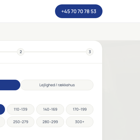
+45 70 70 78 53
2
3
Lejlighed / rækkehus
110–139
140–169
170–199
250–279
280–299
300+