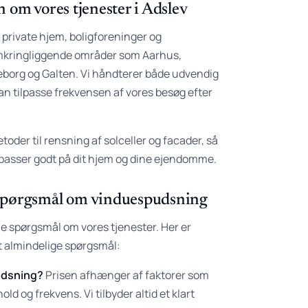
 om vores tjenester i Adslev
e private hjem, boligforeninger og
omkringliggende områder som Aarhus,
eborg og Galten. Vi håndterer både udvendig
n tilpasse frekvensen af vores besøg efter
er til rensning af solceller og facader, så
i passer godt på dit hjem og dine ejendomme.
spørgsmål om vinduespudsning
le spørgsmål om vores tjenester. Her er
t almindelige spørgsmål:
udsning?
Prisen afhænger af faktorer som
ld og frekvens. Vi tilbyder altid et klart