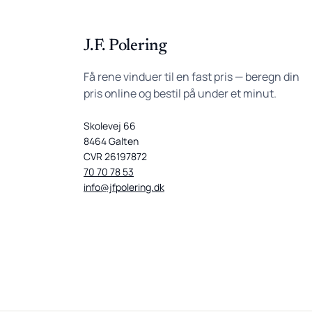
J.F. Polering
Få rene vinduer til en fast pris — beregn din
pris online og bestil på under et minut.
Skolevej 66
8464 Galten
CVR 26197872
70 70 78 53
info@jfpolering.dk