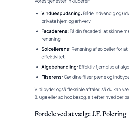
Vores tjenester inkluderer:
Vinduespudsning:
Både indvendig og ud
private hjem og erhverv.
Facaderens:
Få din facade til at skinne m
rensning.
Solcellerens:
Rensning af solceller for a
effektivitet.
Algebehandling:
Effektiv fjernelse af alge
Fliserens:
Gør dine fliser pæne og indbyd
Vi tilbyder også fleksible aftaler, så du kan 
8. uge eller ad hoc besøg, alt efter hvad der p
Fordele ved at vælge J.F. Polering