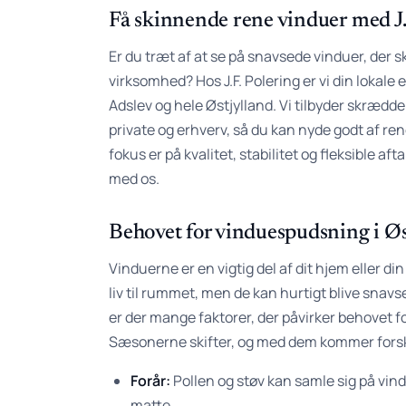
Få skinnende rene vinduer med J.
Er du træt af at se på snavsede vinduer, der 
virksomhed? Hos J.F. Polering er vi din lokale
Adslev og hele Østjylland. Vi tilbyder skrædde
private og erhverv, så du kan nyde godt af ren
fokus er på kvalitet, stabilitet og fleksible aft
med os.
Behovet for vinduespudsning i Øs
Vinduerne er en vigtig del af dit hjem eller di
liv til rummet, men de kan hurtigt blive snavs
er der mange faktorer, der påvirker behovet 
Sæsonerne skifter, og med dem kommer forsk
Forår:
Pollen og støv kan samle sig på vin
matte.