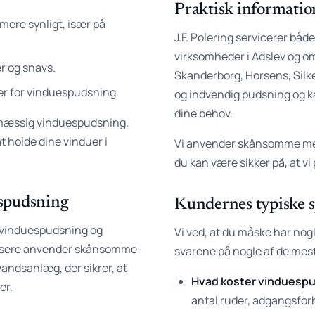
Praktisk information
mere synligt, især på
J.F. Polering servicerer båd
virksomheder i Adslev og 
r og snavs.
Skanderborg, Horsens, Silk
er for vinduespudsning.
og indvendig pudsning og ka
dine behov.
gelmæssig vinduespudsning.
t holde dine vinduer i
Vi anvender skånsomme metod
du kan være sikker på, at v
uespudsning
Kundernes typiske 
or vinduespudsning og
Vi ved, at du måske har nog
udsere anvender skånsomme
svarene på nogle af de mes
andsanlæg, der sikrer, at
Hvad koster vinduesp
er.
antal ruder, adgangsforho