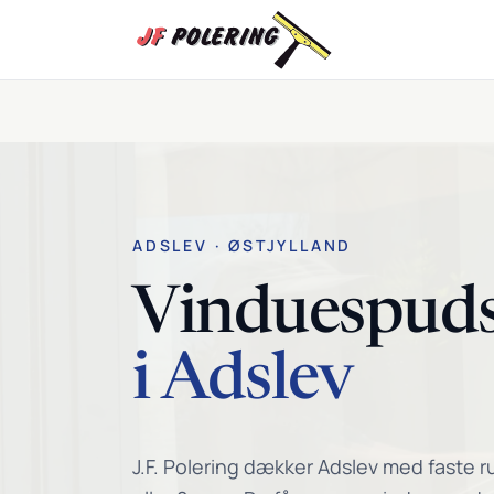
Spring til indhold
ADSLEV · ØSTJYLLAND
Vinduespud
i Adslev
J.F. Polering dækker Adslev med faste ru